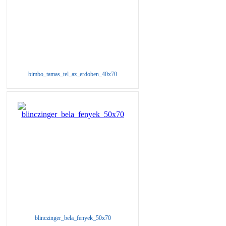
bimbo_tamas_tel_az_erdoben_40x70
blinczinger_bela_fenyek_50x70