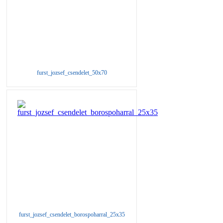
furst_jozsef_csendelet_50x70
furst_jozsef_csendelet_borospoharral_25x35