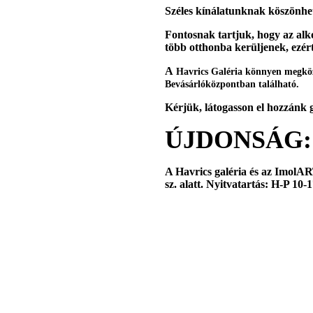
Széles kínálatunknak köszönhet
Fontosnak tartjuk, hogy az alk
több otthonba kerüljenek, ezér
A
Havrics Galéria könnyen megköz
Bevásárlóközpontban található.
Kérjük, látogasson el hozzánk 
ÚJDONSÁG:
A Havrics galéria és az ImolART
sz. alatt. Nyitvatartás: H-P 10