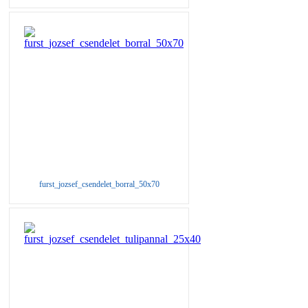
furst_jozsef_csendelet_borral_50x70