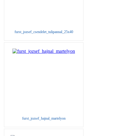
furst_jozsef_csendelet_tulipannal_25x40
furst_jozsef_hajnal_martelyon