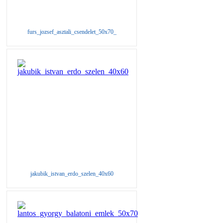
furs_jozsef_asztali_csendelet_50x70_
jakubik_istvan_erdo_szelen_40x60