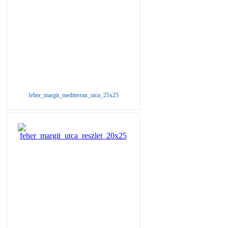
feher_margit_mediterran_utca_25x25