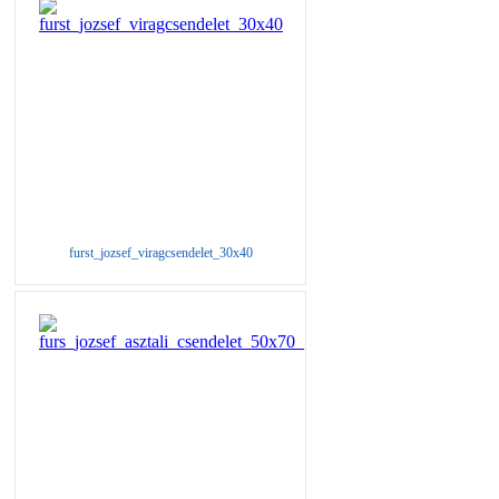
furst_jozsef_viragcsendelet_30x40