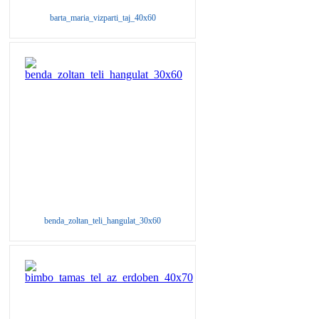
barta_maria_vizparti_taj_40x60
benda_zoltan_teli_hangulat_30x60